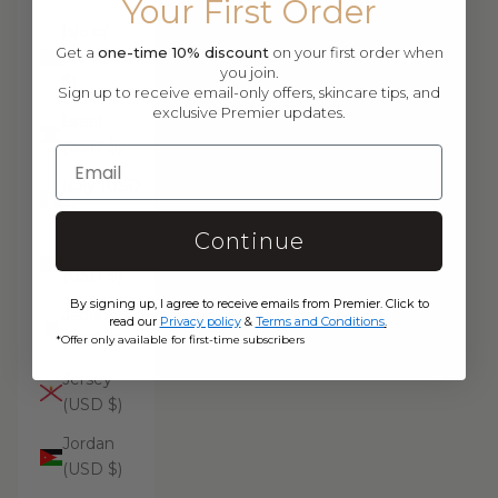
Your First Order
Isle of
Get a
one-time 10% discount
on your first order when
Man (USD
you join.
$)
Sign up to receive email-only offers, skincare tips, and
exclusive Premier updates.
Israel
(USD $)
Italy (USD
$)
Continue
Jamaica
(USD $)
By signing up, I agree to receive emails from Premier. Click to
Japan
read our
Privacy policy
&
Terms and Conditions
.
(USD $)
*Offer only available for first-time subscribers
Jersey
(USD $)
Jordan
(USD $)