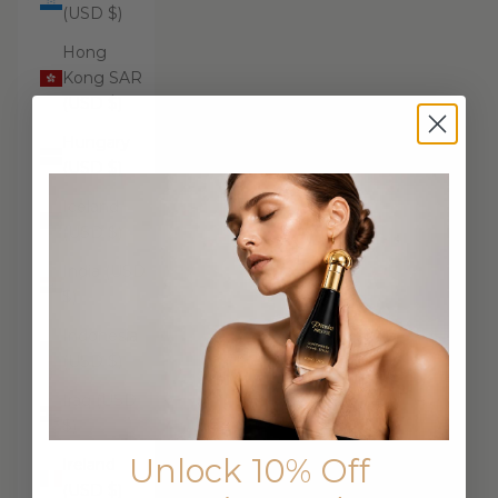
(USD $)
Hong
Kong SAR
(USD $)
Hungary
(USD $)
Iceland
(USD $)
India (USD
$)
Indonesia
(USD $)
Iraq (USD
$)
Unlock 10% Off
Ireland
(USD $)