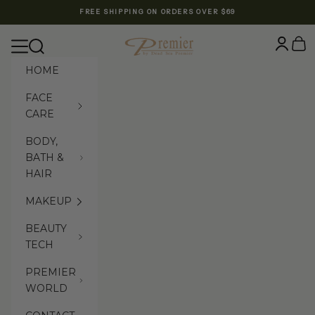
Skip to content
FREE SHIPPING ON ORDERS OVER $69
Premier Dead Sea International Website
Login
Cart
Navigation menu
Search
HOME
FACE
CARE
BODY,
BATH &
HAIR
MAKEUP
BEAUTY
TECH
PREMIER
WORLD