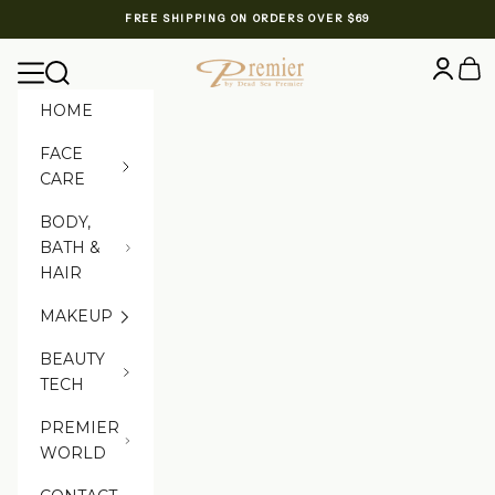
Skip to content
FREE SHIPPING ON ORDERS OVER $69
Premier Dead Sea International Website
Login
Cart
Navigation menu
Search
HOME
FACE
CARE
BODY,
BATH &
HAIR
MAKEUP
BEAUTY
TECH
PREMIER
WORLD