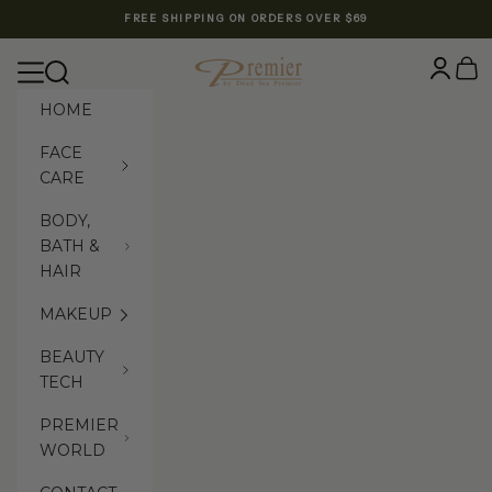
Skip to content
FREE SHIPPING ON ORDERS OVER $69
Premier Dead Sea International Website
Login
Cart
Navigation menu
Search
HOME
FACE
CARE
BODY,
BATH &
HAIR
MAKEUP
BEAUTY
TECH
PREMIER
WORLD