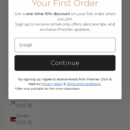
Your First Order
Isle of
Get a
one-time 10% discount
on your first order when
Man (USD
you join.
$)
Sign up to receive email-only offers, skincare tips, and
exclusive Premier updates.
Israel
(USD $)
Italy (USD
$)
Continue
Jamaica
(USD $)
By signing up, I agree to receive emails from Premier. Click to
Japan
read our
Privacy policy
&
Terms and Conditions
.
(USD $)
*Offer only available for first-time subscribers
Jersey
(USD $)
Jordan
(USD $)