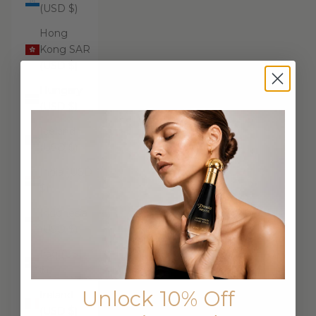
(USD $)
Hong
Kong SAR
(USD $)
Hungary
(USD $)
Iceland
(USD $)
India (USD
$)
Indonesia
(USD $)
Iraq (USD
$)
Unlock 10% Off
Ireland
(USD $)