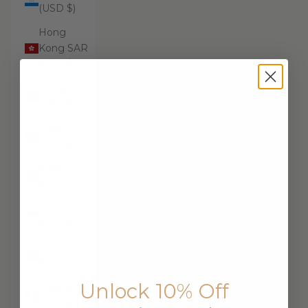
(USD $)
Hong
Kong SAR
(USD $)
Hungary
(USD $)
Iceland
(USD $)
India (USD
$)
Indonesia
(USD $)
Iraq (USD
$)
Unlock 10% Off
Ireland
(USD $)