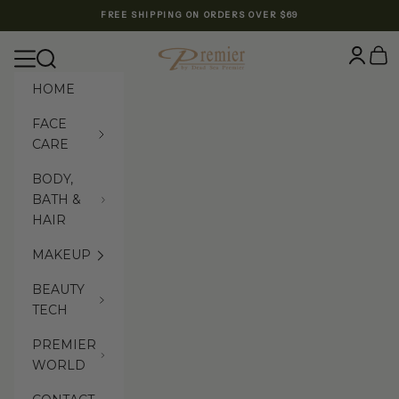
Skip to content
FREE SHIPPING ON ORDERS OVER $69
Premier Dead Sea International Website
Login
Cart
Navigation menu
Search
HOME
FACE
CARE
BODY,
BATH &
HAIR
MAKEUP
BEAUTY
TECH
PREMIER
WORLD