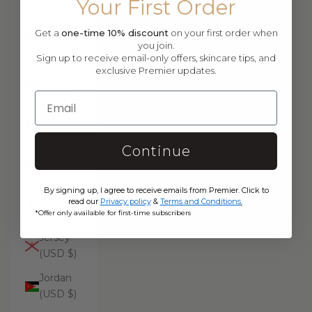
Your First Order
Isle of
Get a
one-time 10% discount
on your first order when
Man (USD
you join.
$)
Sign up to receive email-only offers, skincare tips, and
exclusive Premier updates.
Israel
(USD $)
Italy (USD
$)
Continue
Jamaica
(USD $)
By signing up, I agree to receive emails from Premier. Click to
Japan
read our
Privacy policy
&
Terms and Conditions
.
(USD $)
*Offer only available for first-time subscribers
Jersey
(USD $)
Jordan
(USD $)