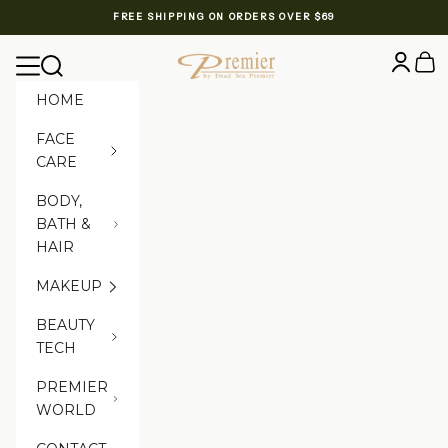
Skip to content
FREE SHIPPING ON ORDERS OVER $69
Premier Dead Sea International Website
Login
Cart
Navigation menu
Search
HOME
FACE
CARE
BODY,
BATH &
HAIR
MAKEUP
BEAUTY
TECH
PREMIER
WORLD