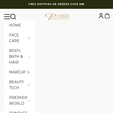
Skip to content
FREE SHIPPING ON ORDERS OVER $69
Premier Dead Sea International Website
Login
Cart
Navigation menu
Search
HOME
FACE
CARE
BODY,
BATH &
HAIR
MAKEUP
BEAUTY
TECH
PREMIER
WORLD