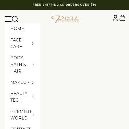
Skip to content
FREE SHIPPING ON ORDERS OVER $69
Premier Dead Sea International Website
Login
Cart
Navigation menu
Search
HOME
FACE
CARE
BODY,
BATH &
HAIR
MAKEUP
BEAUTY
TECH
PREMIER
WORLD