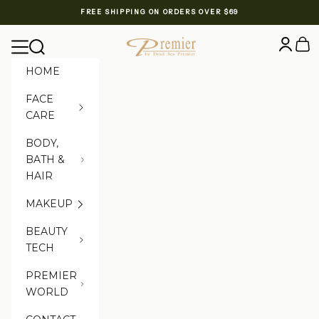
Skip to content
FREE SHIPPING ON ORDERS OVER $69
Premier Dead Sea International Website
Login
Cart
Navigation menu
Search
HOME
FACE
CARE
BODY,
BATH &
HAIR
MAKEUP
BEAUTY
TECH
PREMIER
WORLD