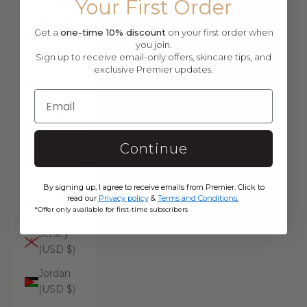
Your First Order
Isle of
Get a
one-time 10% discount
on your first order when
Man (USD
you join.
$)
Sign up to receive email-only offers, skincare tips, and
exclusive Premier updates.
Israel
(USD $)
Italy (USD
$)
Continue
Jamaica
(USD $)
By signing up, I agree to receive emails from Premier. Click to
Japan
read our
Privacy policy
&
Terms and Conditions
.
(USD $)
*Offer only available for first-time subscribers
Jersey
(USD $)
Jordan
(USD $)