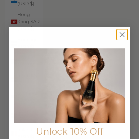
(USD $)
Hong
Kong SAR
(USD $)
Hungary
(USD $)
Iceland
(USD $)
India (USD
$)
Indonesia
(USD $)
Iraq (USD
$)
Unlock 10% Off
Ireland
(USD $)