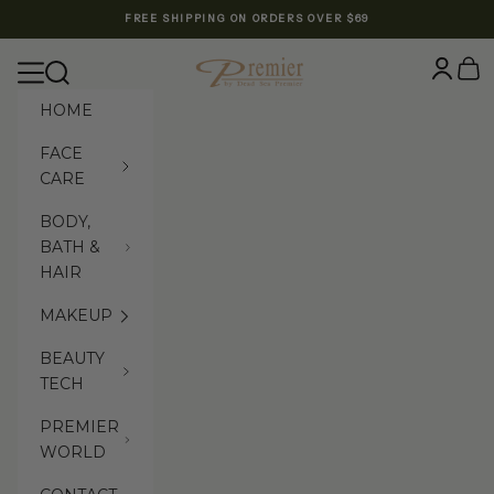
Skip to content
FREE SHIPPING ON ORDERS OVER $69
Premier Dead Sea International Website
Login
Cart
Navigation menu
Search
HOME
FACE
CARE
BODY,
BATH &
HAIR
MAKEUP
BEAUTY
TECH
PREMIER
WORLD