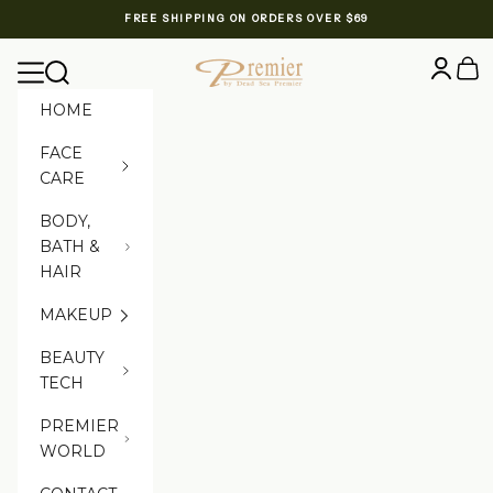
Skip to content
FREE SHIPPING ON ORDERS OVER $69
Premier Dead Sea International Website
Login
Cart
Navigation menu
Search
HOME
FACE
CARE
BODY,
BATH &
HAIR
MAKEUP
BEAUTY
TECH
PREMIER
WORLD