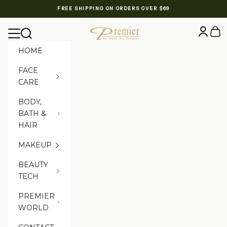
Skip to content
FREE SHIPPING ON ORDERS OVER $69
Premier Dead Sea International Website
Login
Cart
Navigation menu
Search
HOME
FACE
CARE
BODY,
BATH &
HAIR
MAKEUP
BEAUTY
TECH
PREMIER
WORLD