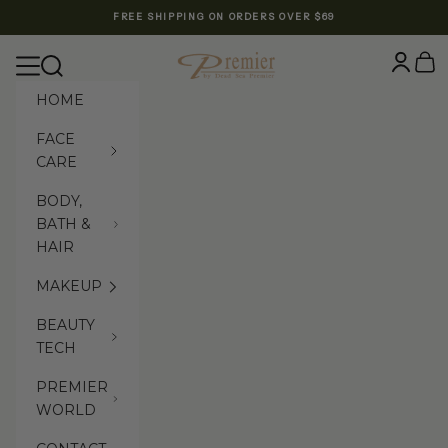
Skip to content
FREE SHIPPING ON ORDERS OVER $69
Premier Dead Sea International Website
Login
Cart
Navigation menu
Search
HOME
FACE
CARE
BODY,
BATH &
HAIR
MAKEUP
BEAUTY
TECH
PREMIER
WORLD