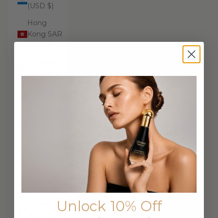
(USD $)
Hong
Kong SAR
(USD $)
Hungary
(USD $)
Iceland
(USD $)
India (USD
$)
Indonesia
(USD $)
Iraq (USD
$)
Unlock 10% Off
Ireland
(USD $)