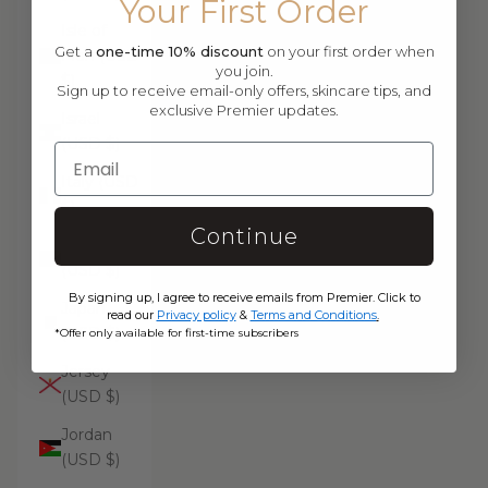
Your First Order
Isle of
Get a
one-time 10% discount
on your first order when
Man (USD
you join.
$)
Sign up to receive email-only offers, skincare tips, and
exclusive Premier updates.
Israel
(USD $)
Italy (USD
$)
Continue
Jamaica
(USD $)
By signing up, I agree to receive emails from Premier. Click to
Japan
read our
Privacy policy
&
Terms and Conditions
.
(USD $)
*Offer only available for first-time subscribers
Jersey
(USD $)
Jordan
(USD $)