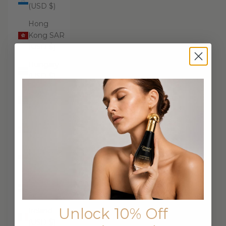
(USD $)
Hong
Kong SAR
(USD $)
Hungary
(USD $)
Iceland
(USD $)
India (USD
$)
Indonesia
(USD $)
Iraq (USD
$)
Unlock 10% Off
Ireland
(USD $)