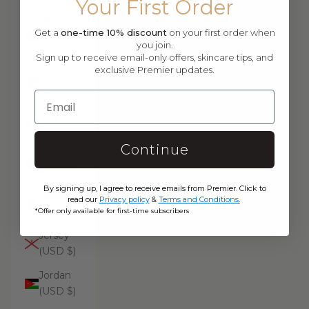
Your First Order
Isle of
Get a
one-time 10% discount
on your first order when
Man (USD
you join.
$)
Sign up to receive email-only offers, skincare tips, and
exclusive Premier updates.
Israel
(USD $)
Italy (USD
$)
Continue
Jamaica
(USD $)
By signing up, I agree to receive emails from Premier. Click to
Japan
read our
Privacy policy
&
Terms and Conditions
.
(USD $)
*Offer only available for first-time subscribers
Jersey
(USD $)
Jordan
(USD $)