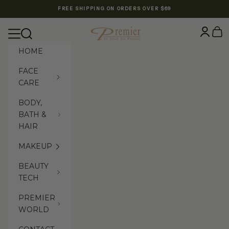
Skip to content
FREE SHIPPING ON ORDERS OVER $69
Premier Dead Sea International Website
Login
Cart
Navigation menu
Search
HOME
FACE
CARE
BODY,
BATH &
HAIR
MAKEUP
BEAUTY
TECH
PREMIER
WORLD