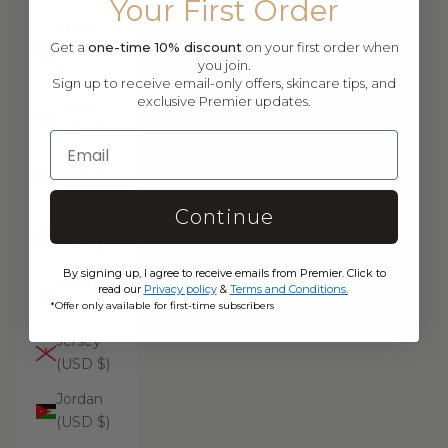
Your First Order
Isle of
Get a
one-time 10% discount
on your first order when
Man (USD
you join.
$)
Sign up to receive email-only offers, skincare tips, and
exclusive Premier updates.
Israel
(USD $)
Italy (USD
$)
Continue
Jamaica
(USD $)
By signing up, I agree to receive emails from Premier. Click to
Japan
read our
Privacy policy
&
Terms and Conditions
.
(USD $)
*Offer only available for first-time subscribers
Jersey
(USD $)
Jordan
(USD $)