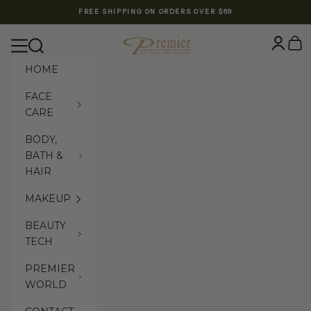
Skip to content
FREE SHIPPING ON ORDERS OVER $69
Premier Dead Sea International Website
Login
Cart
Navigation menu
Search
HOME
FACE
CARE
BODY,
BATH &
HAIR
MAKEUP
BEAUTY
TECH
PREMIER
WORLD