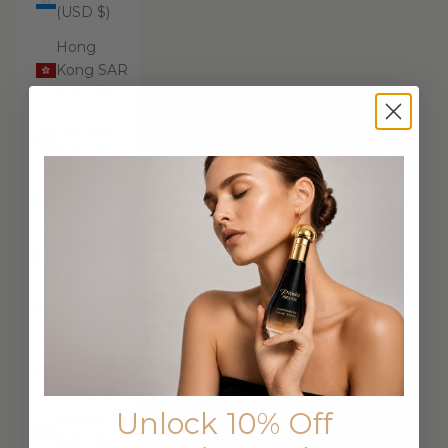
(USD $)
Hong
Kong SAR
(USD $)
Hungary
(USD $)
Iceland
(USD $)
India (USD
$)
Indonesia
(USD $)
Iraq (USD
$)
Unlock 10% Off
Ireland
(USD $)